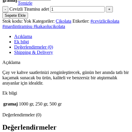
gramaj
Temizle
Cevizli Tiramisu adet
Sepete Ekle
Stok kodu:
Yok
Kategoriler:
Çikolata
Etiketler:
#cevizliçikolata
#mardintiramisu #kakaoluçikolata
Açıklama
Ek bilgi
Değerlendirmeler (0)
Shipping & Delivery
Açıklama
Çay ve kahve saatlerinizi zenginleştirecek, günün her anında tatlı bir
kaçamak sunacak bu ürün, kaliteli ve benzersiz bir atıştırmalık
arayanlar için idealdir.
Ek bilgi
gramaj
1000 gr, 250 gr, 500 gr
Değerlendirmeler (0)
Değerlendirmeler