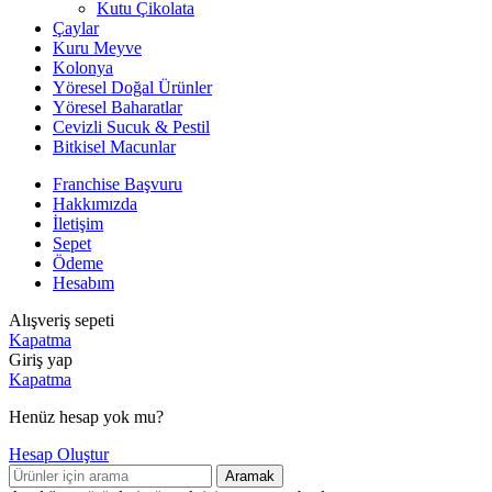
Kutu Çikolata
Çaylar
Kuru Meyve
Kolonya
Yöresel Doğal Ürünler
Yöresel Baharatlar
Cevizli Sucuk & Pestil
Bitkisel Macunlar
Franchise Başvuru
Hakkımızda
İletişim
Sepet
Ödeme
Hesabım
Alışveriş sepeti
Kapatma
Giriş yap
Kapatma
Henüz hesap yok mu?
Hesap Oluştur
Aramak