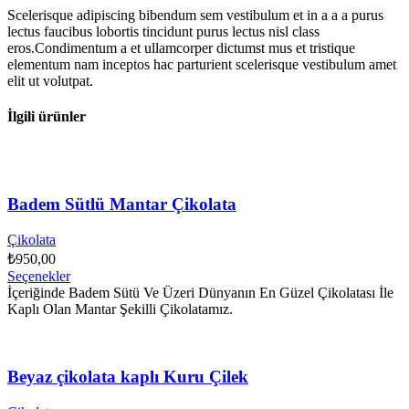
Scelerisque adipiscing bibendum sem vestibulum et in a a a purus
lectus faucibus lobortis tincidunt purus lectus nisl class
eros.Condimentum a et ullamcorper dictumst mus et tristique
elementum nam inceptos hac parturient scelerisque vestibulum amet
elit ut volutpat.
İlgili ürünler
Badem Sütlü Mantar Çikolata
Çikolata
₺
950,00
Seçenekler
İçeriğinde Badem Sütü Ve Üzeri Dünyanın En Güzel Çikolatası İle
Kaplı Olan Mantar Şekilli Çikolatamız.
Beyaz çikolata kaplı Kuru Çilek