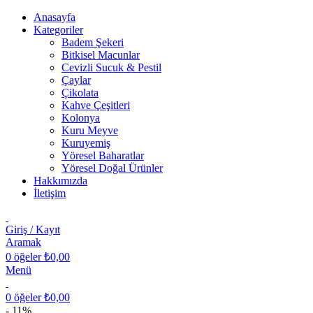
Anasayfa
Kategoriler
Badem Şekeri
Bitkisel Macunlar
Cevizli Sucuk & Pestil
Çaylar
Çikolata
Kahve Çeşitleri
Kolonya
Kuru Meyve
Kuruyemiş
Yöresel Baharatlar
Yöresel Doğal Ürünler
Hakkımızda
İletişim
Giriş / Kayıt
Aramak
0
öğeler
₺
0,00
Menü
0
öğeler
₺
0,00
- 11%