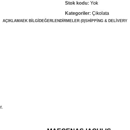
Stok kodu:
Yok
Kategoriler:
Çikolata
AÇIKLAMA
EK BILGI
DEĞERLENDIRMELER (0)
SHIPPING & DELIVERY
r.