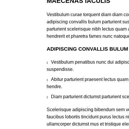
MAECENAS IACULIS
Vestibulum curae torquent diam diam co
adipiscing convallis bulum parturient sus
parturient scelerisque nibh lectus quam
hendrerit et pharetra fames nunc natoque
ADIPISCING CONVALLIS BULUM
Vestibulum penatibus nunc dui adipisc
suspendisse.
Abitur parturient praesent lectus qua
hendre.
Diam parturient dictumst parturient sce
Scelerisque adipiscing bibendum sem ves
faucibus lobortis tincidunt purus lectus 
ullamcorper dictumst mus et tristique e