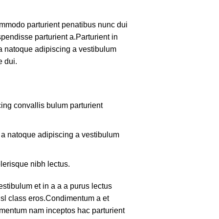
mmodo parturient penatibus nunc dui
pendisse parturient a.Parturient in
 a natoque adipiscing a vestibulum
 dui.
ing convallis bulum parturient
m a natoque adipiscing a vestibulum
lerisque nibh lectus.
tibulum et in a a a purus lectus
nisl class eros.Condimentum a et
lementum nam inceptos hac parturient