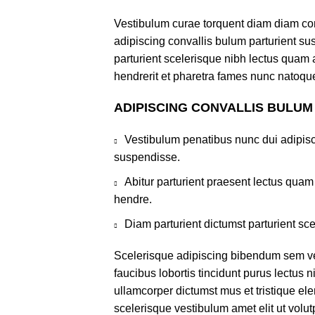
Vestibulum curae torquent diam diam co
adipiscing convallis bulum parturient sus
parturient scelerisque nibh lectus quam
hendrerit et pharetra fames nunc natoque
ADIPISCING CONVALLIS BULUM
Vestibulum penatibus nunc dui adipisc
suspendisse.
Abitur parturient praesent lectus qua
hendre.
Diam parturient dictumst parturient sce
Scelerisque adipiscing bibendum sem ves
faucibus lobortis tincidunt purus lectus 
ullamcorper dictumst mus et tristique e
scelerisque vestibulum amet elit ut volut