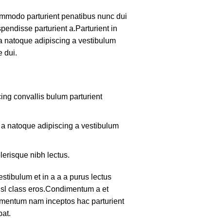
mmodo parturient penatibus nunc dui
pendisse parturient a.Parturient in
 a natoque adipiscing a vestibulum
 dui.
ing convallis bulum parturient
m a natoque adipiscing a vestibulum
lerisque nibh lectus.
tibulum et in a a a purus lectus
nisl class eros.Condimentum a et
lementum nam inceptos hac parturient
pat.