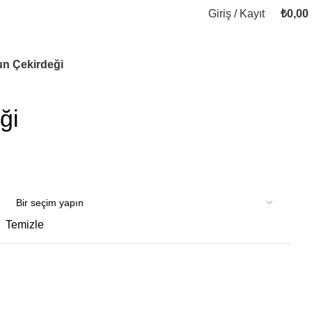
Giriş / Kayıt
₺
0,00
n Çekirdeği
ği
Temizle