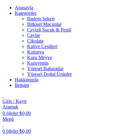
Anasayfa
Kategoriler
Badem Şekeri
Bitkisel Macunlar
Cevizli Sucuk & Pestil
Çaylar
Çikolata
Kahve Çeşitleri
Kolonya
Kuru Meyve
Kuruyemiş
Yöresel Baharatlar
Yöresel Doğal Ürünler
Hakkımızda
İletişim
Giriş / Kayıt
Aramak
0
öğeler
₺
0,00
Menü
0
öğeler
₺
0,00