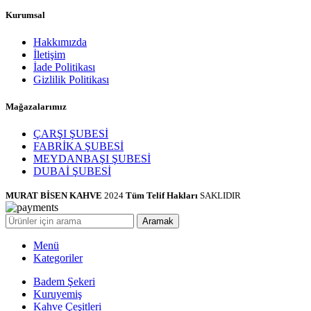
Kurumsal
Hakkımızda
İletişim
İade Politikası
Gizlilik Politikası
Mağazalarımız
ÇARŞI ŞUBESİ
FABRİKA ŞUBESİ
MEYDANBAŞI ŞUBESİ
DUBAİ ŞUBESİ
MURAT BİSEN KAHVE
2024
Tüm Telif Hakları
SAKLIDIR
Aramak
Menü
Kategoriler
Badem Şekeri
Kuruyemiş
Kahve Çeşitleri