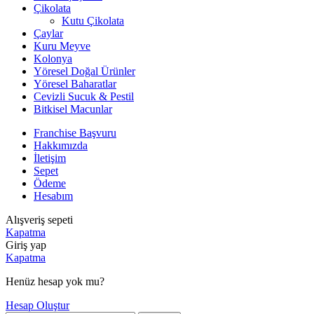
Çikolata
Kutu Çikolata
Çaylar
Kuru Meyve
Kolonya
Yöresel Doğal Ürünler
Yöresel Baharatlar
Cevizli Sucuk & Pestil
Bitkisel Macunlar
Franchise Başvuru
Hakkımızda
İletişim
Sepet
Ödeme
Hesabım
Alışveriş sepeti
Kapatma
Giriş yap
Kapatma
Henüz hesap yok mu?
Hesap Oluştur