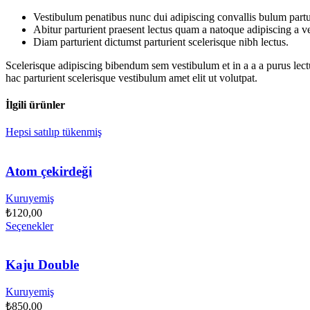
Vestibulum penatibus nunc dui adipiscing convallis bulum partu
Abitur parturient praesent lectus quam a natoque adipiscing a 
Diam parturient dictumst parturient scelerisque nibh lectus.
Scelerisque adipiscing bibendum sem vestibulum et in a a a purus lect
hac parturient scelerisque vestibulum amet elit ut volutpat.
İlgili ürünler
Hepsi satılıp tükenmiş
Atom çekirdeği
Kuruyemiş
₺
120,00
Seçenekler
Kaju Double
Kuruyemiş
₺
850,00