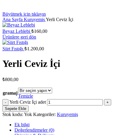
Büyütmek için tıklayın
Ana Sayfa
Kuruyemiş
Yerli Ceviz İçi
Beyaz Leblebi
₺
160,00
Ürünlere geri dön
Siirt Fıstığı
₺
1.200,00
Yerli Ceviz İçi
₺
800,00
gramaj
Temizle
Yerli Ceviz İçi adet
Sepete Ekle
Stok kodu:
Yok
Kategoriler:
Kuruyemiş
Ek bilgi
Değerlendirmeler (0)