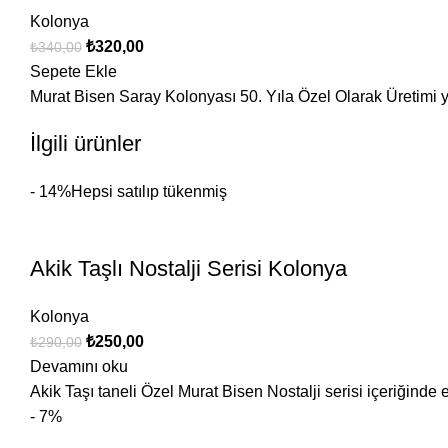
Kolonya
₺
320,00
₺
340,00
Sepete Ekle
Murat Bisen Saray Kolonyası 50. Yıla Özel Olarak Üretimi ya
İlgili ürünler
- 14%
Hepsi satılıp tükenmiş
Akik Taşlı Nostalji Serisi Kolonya
Kolonya
₺
250,00
₺
290,00
Devamını oku
Akik Taşı taneli Özel Murat Bisen Nostalji serisi içeriğin
- 7%