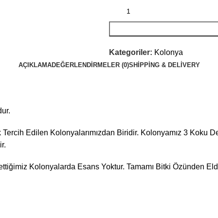
Kategoriler:
Kolonya
AÇIKLAMA
DEĞERLENDIRMELER (0)
SHIPPING & DELIVERY
dur.
ok Tercih Edilen Kolonyalarımızdan Biridir. Kolonyamız 3 Koku D
r.
rettiğimiz Kolonyalarda Esans Yoktur. Tamamı Bitki Özünden Elde