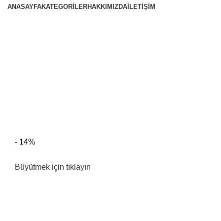
ANASAYFA
KATEGORILER
HAKKIMIZDA
İLETIŞIM
- 14%
Büyütmek için tıklayın