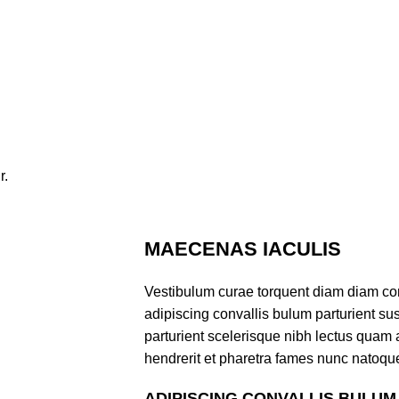
r.
MAECENAS IACULIS
Vestibulum curae torquent diam diam co
adipiscing convallis bulum parturient sus
parturient scelerisque nibh lectus quam
hendrerit et pharetra fames nunc natoque
ADIPISCING CONVALLIS BULUM