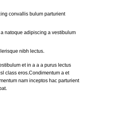
ing convallis bulum parturient
m a natoque adipiscing a vestibulum
lerisque nibh lectus.
tibulum et in a a a purus lectus
nisl class eros.Condimentum a et
lementum nam inceptos hac parturient
pat.