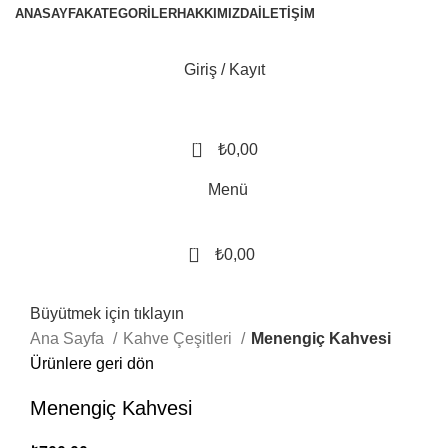
ANASAYFA
KATEGORILER
HAKKIMIZDA
İLETIŞIM
Giriş / Kayıt
0
₺
0,00
Menü
0
₺
0,00
Büyütmek için tıklayın
Ana Sayfa
Kahve Çeşitleri
Menengiç Kahvesi
Ürünlere geri dön
Menengiç Kahvesi