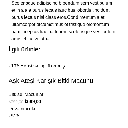
Scelerisque adipiscing bibendum sem vestibulum
et in a a a purus lectus faucibus lobortis tincidunt
purus lectus nisl class eros.Condimentum a et
ullamcorper dictumst mus et tristique elementum
nam inceptos hac parturient scelerisque vestibulum
amet elit ut volutpat.
İlgili ürünler
- 13%
Hepsi satılıp tükenmiş
Aşk Ateşi Karışık Bitki Macunu
Bitkisel Macunlar
₺
699,00
₺
799,00
Devamını oku
- 51%