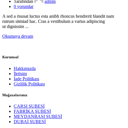
Tarafından
admin
0
yorumlar
A sed a risusat luctus esta anibh rhoncus hendrerit blandit nam
rutrum sitmiad hac. Cras a vestibulum a varius adipiscing
ut dignissim ...
Okumaya devam
Kurumsal
Hakkımızda
İletişim
İade Politikası
Gizlilik Politikası
Mağazalarımız
ÇARŞI ŞUBESİ
FABRİKA ŞUBESİ
MEYDANBAŞI ŞUBESİ
DUBAİ ŞUBESİ