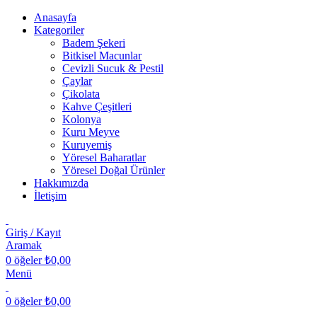
Anasayfa
Kategoriler
Badem Şekeri
Bitkisel Macunlar
Cevizli Sucuk & Pestil
Çaylar
Çikolata
Kahve Çeşitleri
Kolonya
Kuru Meyve
Kuruyemiş
Yöresel Baharatlar
Yöresel Doğal Ürünler
Hakkımızda
İletişim
Giriş / Kayıt
Aramak
0
öğeler
₺
0,00
Menü
0
öğeler
₺
0,00