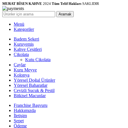
MURAT BİSEN KAHVE
2024
Tüm Telif Hakları
SAKLIDIR
Aramak
Menü
Kategoriler
Badem Şekeri
Kuruyemiş
Kahve Çeşitleri
Çikolata
Kutu Çikolata
Çaylar
Kuru Meyve
Kolonya
Yöresel Doğal Ürünler
Yöresel Baharatlar
Cevizli Sucuk & Pestil
Bitkisel Macunlar
Franchise Başvuru
Hakkımızda
İletişim
Sepet
Ödeme