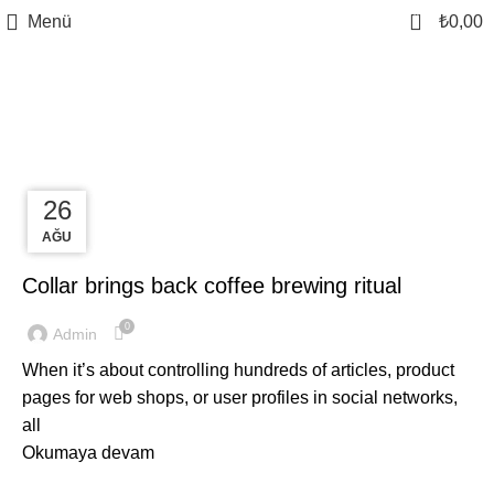
0
Menü
₺
0,00
Etiket Arşivleri: Chair
27
26
26
AĞU
AĞU
AĞU
FURNITURE
Collar brings back coffee brewing ritual
0
Admin
When it’s about controlling hundreds of articles, product
pages for web shops, or user profiles in social networks,
all
Okumaya devam