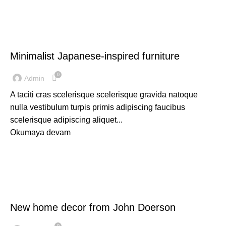
INSPIRATION
Minimalist Japanese-inspired furniture
0
Admin
A taciti cras scelerisque scelerisque gravida natoque
nulla vestibulum turpis primis adipiscing faucibus
scelerisque adipiscing aliquet...
Okumaya devam
DECORATION
New home decor from John Doerson